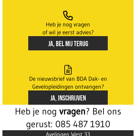
Heb je nog vragen
of wil je eerst advies?
JA, BEL MIJ TERUG
De nieuwsbrief van BDA Dak- en
Gevelopleidingen ontvangen?
JA, INSCHRIJVEN
Heb je nog
vragen
? Bel ons
gerust: 085 487 1910
Avelingen West 33