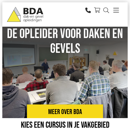
Ga
naar
zoeken
de
inhoud
DE OPLEIDER VOOR DAKEN EN
GEVELS
MEER OVER BDA
Kies een cursus in je vakgebied