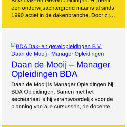
BDA Dak- en Gevelopleidingen. Hij heeft
een onderwijsachtergrond maar is al sinds
1990 actief in de dakenbranche. Door zijn
didactische opleiding is hij in staat
technische vraagstukken te vertalen naar
leerdoelen en trainingsvormen. Hierdoor
verwerven deelnemers aan het
cursusprogramma op actieve en
interactieve wijze kennis, inzicht en
Daan de Mooij – Manager
vaardigheden.
Opleidingen BDA
Daan de Mooij is Manager Opleidingen bij
BDA Opleidingen. Samen met het
secretariaat is hij verantwoordelijk voor de
planning van alle cursussen, de docenten
en de bedrijfsvoering. Daan is ook actief
als docent in verschillende (delen) van het