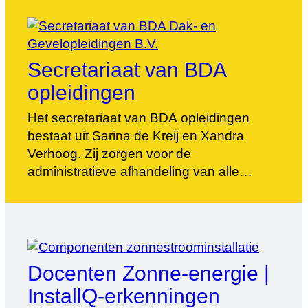
cursusaanbod. Hij heeft meer dan 25 jaar
ervaring in de dakenbranche (hellende en
platte daken) en zonne-energie.
Secretariaat van BDA
opleidingen
Het secretariaat van BDA opleidingen
bestaat uit Sarina de Kreij en Xandra
Verhoog. Zij zorgen voor de
administratieve afhandeling van alle
cursusinschrijvingen, de examens,
facturatie en communicatie. Geen vraag is
hen teveel!
Docenten Zonne-energie |
InstallQ-erkenningen