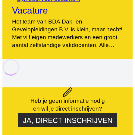
elektrotechnicus bij uiteenlopende
Vacature
bedrijven in de energiedistributie, in […]
Het team van BDA Dak- en
Gevelopleidingen B.V. is klein, maar hecht!
Met vijf eigen medewerkers en een groot
aantal zelfstandige vakdocenten. Alle
docenten zijn didactisch vaardig en
hebben nog dagelijks hun ervaringen in
het vakgebied. Als er een vacature is dan
plaatsen we die hier!
Heb je geen informatie nodig
en wil je direct inschrijven?
JA, DIRECT INSCHRIJVEN