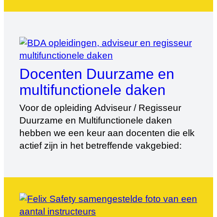
de Mooij en voor de praktijk de
specialisten van Felix Safety. De cursus
“Onderhoud” valt onder de verantwoording
van Coen Bal, Productmanager Dak- en
Gevelgroen | idverde Nederland. Henk
Vlijm is […]
Docenten Duurzame en
multifunctionele daken
Voor de opleiding Adviseur / Regisseur
Duurzame en Multifunctionele daken
hebben we een keur aan docenten die elk
actief zijn in het betreffende vakgebied: