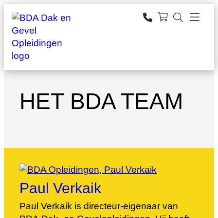
Ga
naar
zoeken
de
inhoud
HET BDA TEAM
Paul Verkaik
Paul Verkaik is directeur-eigenaar van