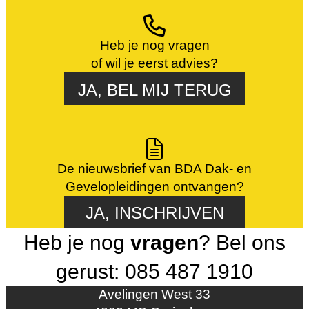
Heb je nog vragen
of wil je eerst advies?
JA, BEL MIJ TERUG
De nieuwsbrief van BDA Dak- en
Gevelopleidingen ontvangen?
JA, INSCHRIJVEN
Heb je nog
vragen
? Bel ons
gerust: 085 487 1910
Avelingen West 33