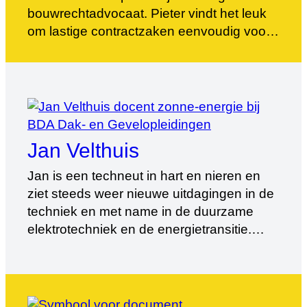
bouwrechtadvocaat. Pieter vindt het leuk
om lastige contractzaken eenvoudig voor
techneuten uit de doeken te doen zodat
iedereen rendement haalt uit een training.
Zijn specialisme ligt op gebied van
contractmanagement, bestekken en
kwaliteitsborging. Ondanks de droge stof
worden zijn workshops altijd als prettig […]
Jan Velthuis
Jan is een techneut in hart en nieren en
ziet steeds weer nieuwe uitdagingen in de
techniek en met name in de duurzame
elektrotechniek en de energietransitie.
Zonne-energie, infrarood, inspectie,
laadpalen en (batterij)opslag, alles wat
daar in de elektrotechniek mee te maken
heeft. Jan is begonnen als installatie-