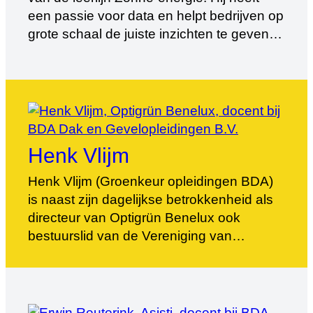
een passie voor data en helpt bedrijven op
grote schaal de juiste inzichten te geven
met een IT-platform om te verduurzamen
en te voldoen aan energiewetgevingen.
Robert Hendriks doet dit onder andere met
EnergiePartners. Hierin zijn onder andere
techniek, zonne-energie (systemen),
laadoplossingen, […]
Henk Vlijm
Henk Vlijm (Groenkeur opleidingen BDA)
is naast zijn dagelijkse betrokkenheid als
directeur van Optigrün Benelux ook
bestuurslid van de Vereniging van
Bouwwerkbegroeners, Nationaal
Dakenplan en Waterpro. Door zijn
jarenlange ervaring met multifunctionele
daken draagt hij als docent voor de