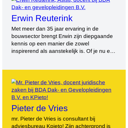
Groenkeur opleidingen voor
Bouwwerkbegroeners een schat aan
Erwin Reuterink
kennis over aan de cursisten. Van beleid,
advisering, ontwikkeling, […]
Met meer dan 35 jaar ervaring in de
bouwsector brengt Erwin zijn diepgaande
kennis op een manier die zowel
inspirerend als aanstekelijk is. Of je nu een
cursus, training of seminar volgt, zijn
passie voor het vak en zijn vermogen om
complexe onderwerpen toegankelijk te
maken, maken elke training tot een
waardevolle ervaring. Erwin geniet […]
Pieter de Vries
mr. Pieter de Vries is consultant bij
adviesbureau Kpieto! Zijn achtergrond is