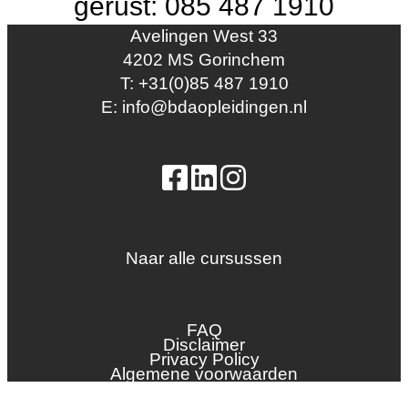
gerust: 085 487 1910
Avelingen West 33
4202 MS Gorinchem
T: +31(0)85 487 1910
E: info@bdaopleidingen.nl
Naar alle cursussen
Dak en gevel
InstallQ erkenning
FAQ
Zonne-energie
Disclaimer
Privacy Policy
Duurzaamheid
Algemene voorwaarden
Groenkeur