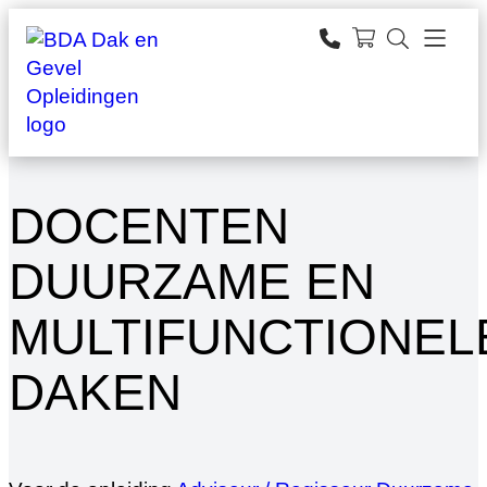
Ga
naar
zoeken
de
inhoud
DOCENTEN
DUURZAME EN
MULTIFUNCTIONEL
DAKEN