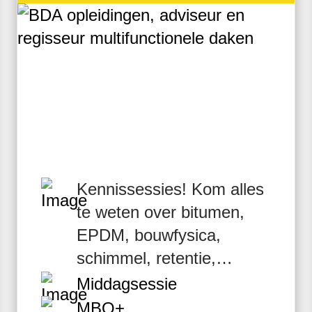
Kennissessies! Kom alles
te weten over bitumen,
EPDM, bouwfysica,
schimmel, retentie,
renovatie of
Middagsessie
brandveiligheid.
MBO+