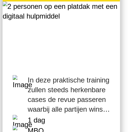
Bouw (WKB)
In deze praktische training
zullen steeds herkenbare
cases de revue passeren
waarbij alle partijen winst
kunnen halen.
1 dag
MBO