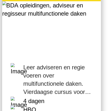
Leer adviseren en regie
voeren over
multifunctionele daken.
Vierdaagse cursus voor
beleidsmakers,
4 dagen
ontwerpers en uitvoerders.
HBO