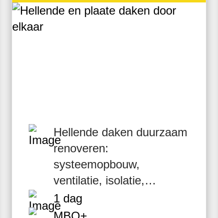
Hellende daken duurzaam
renoveren:
systeemopbouw,
ventilatie, isolatie,
flora‑fauna en veiligheid.
1 dag
MBO+