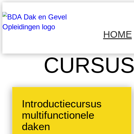
Ga
naar
de
HOME
inhoud
CURSUS
Introductiecursus
multifunctionele
daken