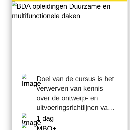
Doel van de cursus is het
verwerven van kennis
over de ontwerp- en
uitvoeringsrichtlijnen van
de verschillende vormen
1 dag
van dakgebruik.
MBO+