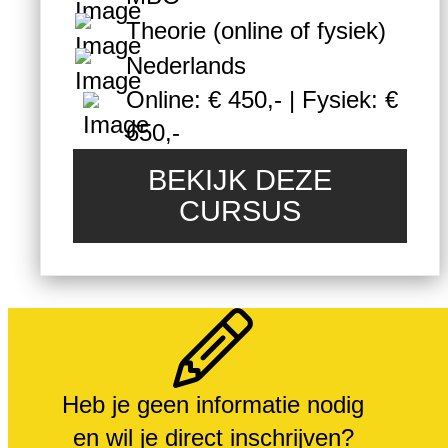
fysiek beschikbaar.
Theorie (online of fysiek)
Nederlands
Online: € 450,- | Fysiek: €
650,-
BEKIJK DEZE
CURSUS
Heb je geen informatie nodig
en wil je direct inschrijven?