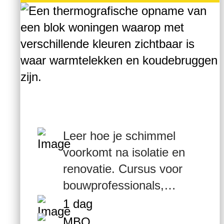
Leer hoe je schimmel
voorkomt na isolatie en
renovatie. Cursus voor
bouwprofessionals,
corporaties en
1 dag
aannemers. Online én
MBO