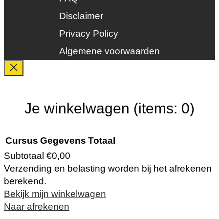
Zonne-energie
Duurzaamheid
Disclaimer
Groenkeur
Privacy Policy
Veiligheid
Algemene voorwaarden
Je winkelwagen
(items: 0)
Cursus
Gegevens
Totaal
Subtotaal
€0,00
Verzending en belasting worden bij het afrekenen
Producten
berekend.
Bekijk mijn winkelwagen
in
Naar afrekenen
winkelwagen