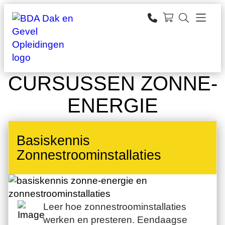
Ga
naar
zoeken
de
inhoud
CURSUSSEN ZONNE-
ENERGIE
Basiskennis
Zonnestroominstallaties
Leer hoe zonnestroominstallaties
werken en presteren. Eendaagse