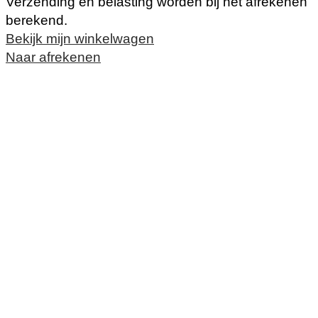
Verzending en belasting worden bij het afrekenen
Producten
berekend.
Bekijk mijn winkelwagen
in
Naar afrekenen
winkelwagen