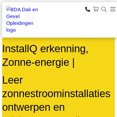
Ga
naar
SEARCH
de
zoeken
inhoud
InstallQ erkenning,
Zonne-energie |
Leer
zonnestroominstallaties
ontwerpen en