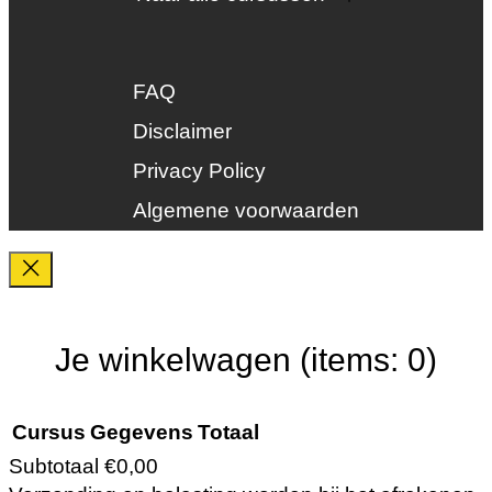
Dak en gevel
InstallQ erkenning
FAQ
Zonne-energie
Duurzaamheid
Disclaimer
Groenkeur
Privacy Policy
Veiligheid
Algemene voorwaarden
Je winkelwagen
(items: 0)
Cursus
Gegevens
Totaal
Subtotaal
€0,00