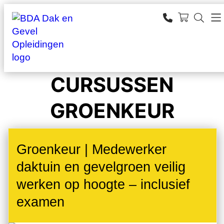
Ga
naar
SEARCH
de
zoeken
inhoud
CURSUSSEN
GROENKEUR
Groenkeur | Medewerker
daktuin en gevelgroen veilig
werken op hoogte – inclusief
examen