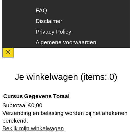
InstallQ erkenning
FAQ
Zonne-energie
Duurzaamheid
Disclaimer
Groenkeur
Privacy Policy
Veiligheid
Algemene voorwaarden
Je winkelwagen
(items: 0)
Cursus
Gegevens
Totaal
Subtotaal
€0,00
Verzending en belasting worden bij het afrekenen
Producten
berekend.
Bekijk mijn winkelwagen
in