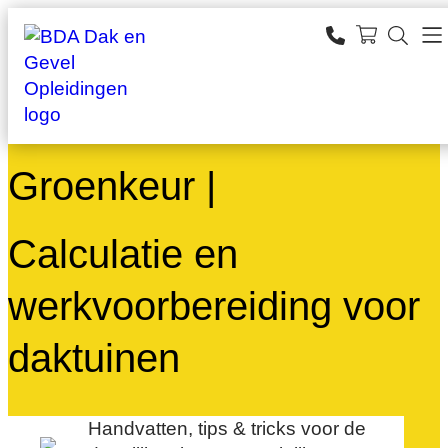
Ga
naar
SEARCH
de
zoeken
inhoud
Groenkeur |
Calculatie en
werkvoorbereiding voor
daktuinen
Handvatten, tips & tricks voor de