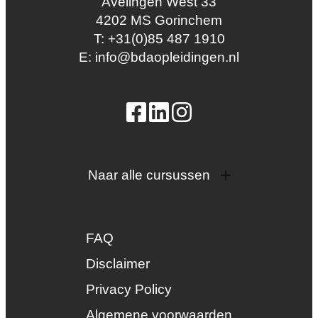
Avelingen West 33
4202 MS Gorinchem
T: +31(0)85 487 1910
E: info@bdaopleidingen.nl
Naar alle cursussen
Dak en gevel
InstallQ erkenning
FAQ
Zonne-energie
Duurzaamheid
Disclaimer
Groenkeur
Privacy Policy
Veiligheid
Algemene voorwaarden