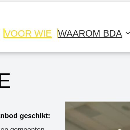
VOOR WIE
WAAROM BDA
E
anbod geschikt:
s en gemeenten