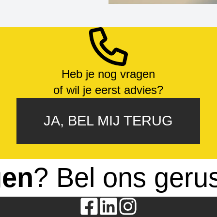
Heb je nog vragen
of wil je eerst advies?
JA, BEL MIJ TERUG
gen
? Bel ons geru