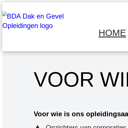
Ga
naar
de
HOME
inhoud
VOOR WI
Voor wie is ons opleidingsa
Opzichters van corporatie