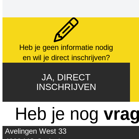
Heb je geen informatie nodig
en wil je direct inschrijven?
JA, DIRECT
INSCHRIJVEN
Heb je nog
vra
Avelingen West 33