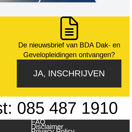
De nieuwsbrief van BDA Dak- en
Gevelopleidingen ontvangen?
JA, INSCHRIJVEN
st: 085 487 1910
FAQ
Disclaimer
Privacy Policy