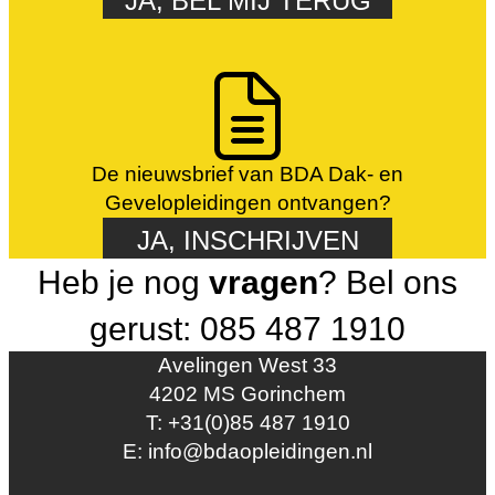
JA, BEL MIJ TERUG
De nieuwsbrief van BDA Dak- en
Gevelopleidingen ontvangen?
JA, INSCHRIJVEN
Heb je nog
vragen
? Bel ons
gerust: 085 487 1910
Avelingen West 33
4202 MS Gorinchem
T: +31(0)85 487 1910
E: info@bdaopleidingen.nl