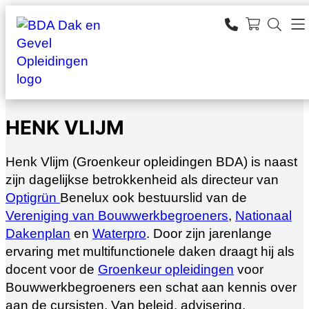
Ga
naar
SEARCH
de
zoeken
inhoud
HENK VLIJM
Henk Vlijm (Groenkeur opleidingen BDA) is naast
zijn dagelijkse betrokkenheid als directeur van
Optigrün
Benelux ook bestuurslid van de
Vereniging van Bouwwerkbegroeners
,
Nationaal
Dakenplan
en
Waterpro
. Door zijn jarenlange
ervaring met multifunctionele daken draagt hij als
docent voor de
Groenkeur opleidingen
voor
Bouwwerkbegroeners een schat aan kennis over
aan de cursisten. Van beleid, advisering,