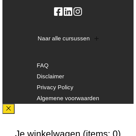
Naar alle cursussen
Dak en gevel
InstallQ erkenning
FAQ
Zonne-energie
Duurzaamheid
Disclaimer
Groenkeur
Privacy Policy
Veiligheid
Algemene voorwaarden
Je winkelwagen
(items: 0)