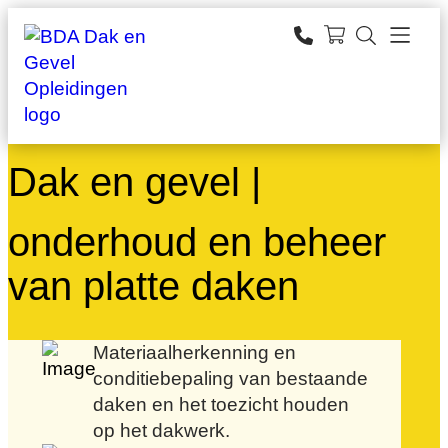
Ga
naar
zoeken
de
inhoud
Dak en gevel |
onderhoud en beheer
van platte daken
Materiaalherkenning en
conditiebepaling van bestaande
daken en het toezicht houden
op het dakwerk.