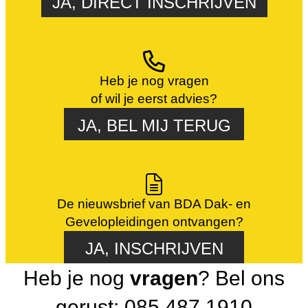
JA, DIRECT INSCHRIJVEN
Heb je nog vragen
of wil je eerst advies?
JA, BEL MIJ TERUG
De nieuwsbrief van BDA Dak- en
Gevelopleidingen ontvangen?
JA, INSCHRIJVEN
Heb je nog
vragen
? Bel ons
gerust: 085 487 1910