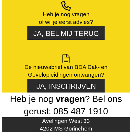
Heb je nog vragen
of wil je eerst advies?
JA, BEL MIJ TERUG
De nieuwsbrief van BDA Dak- en
Gevelopleidingen ontvangen?
JA, INSCHRIJVEN
Heb je nog
vragen
? Bel ons
gerust: 085 487 1910
Avelingen West 33
4202 MS Gorinchem