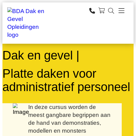
Ga
naar
zoeken
de
inhoud
Dak en gevel |
Platte daken voor
administratief personeel
In deze cursus worden de
meest gangbare begrippen aan
de hand van demonstraties,
modellen en monsters