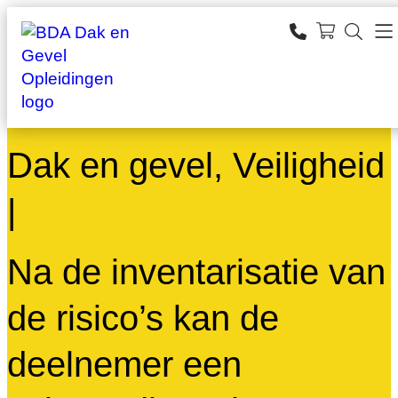
Ga
naar
SEARCH
de
zoeken
inhoud
Dak en gevel, Veiligheid
|
Na de inventarisatie van
de risico’s kan de
deelnemer een