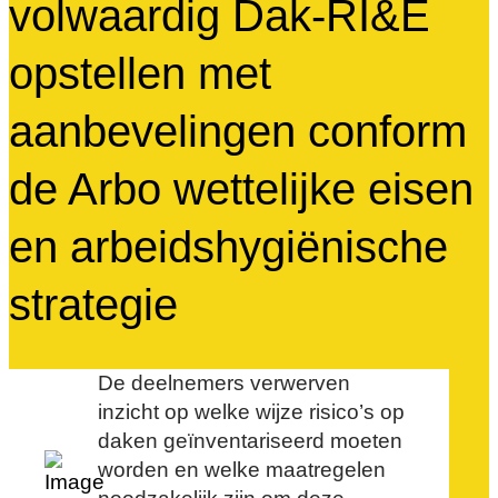
volwaardig Dak-RI&E
opstellen met
aanbevelingen conform
de Arbo wettelijke eisen
en arbeidshygiënische
strategie
De deelnemers verwerven
inzicht op welke wijze risico’s op
daken geïnventariseerd moeten
worden en welke maatregelen