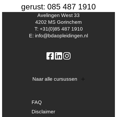
gerust: 085 487 1910
Avelingen West 33
4202 MS Gorinchem
T: +31(0)85 487 1910
E: info@bdaopleidingen.nl
Naar alle cursussen
Dak en gevel
InstallQ erkenning
FAQ
Zonne-energie
Duurzaamheid
Disclaimer
Groenkeur