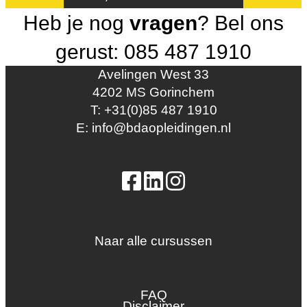
Heb je nog
vragen
? Bel ons
gerust: 085 487 1910
Avelingen West 33
4202 MS Gorinchem
T: +31(0)85 487 1910
E: info@bdaopleidingen.nl
Naar alle cursussen
Dak en gevel
InstallQ erkenning
FAQ
Zonne-energie
Disclaimer