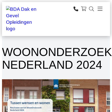
Ga
naar
zoeken
de
inhoud
WOONONDERZOEK
NEDERLAND 2024