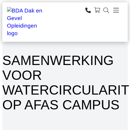
Ga
naar
zoeken
de
inhoud
SAMENWERKING
VOOR
WATERCIRCULARIT
OP AFAS CAMPUS