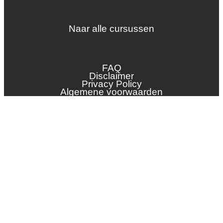
Naar alle cursussen
Dak en gevel
InstallQ erkenning
FAQ
Zonne-energie
Disclaimer
Privacy Policy
Duurzaamheid
Algemene voorwaarden
Groenkeur
Veiligheid