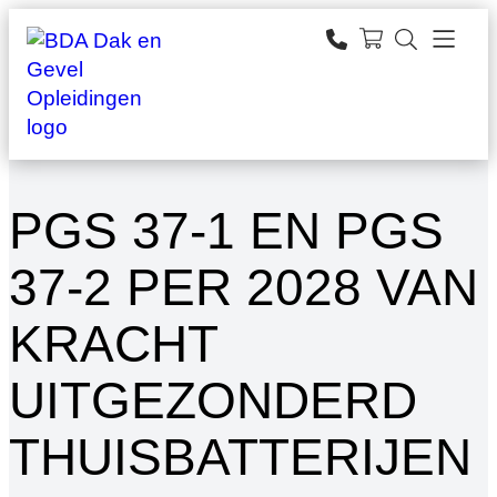
Ga
naar
zoeken
de
inhoud
PGS 37-1 EN PGS
37-2 PER 2028 VAN
KRACHT
UITGEZONDERD
THUISBATTERIJEN