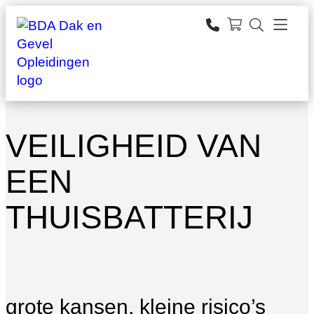
Ga
naar
zoeken
de
inhoud
VEILIGHEID VAN
EEN
THUISBATTERIJ
grote kansen, kleine risico’s