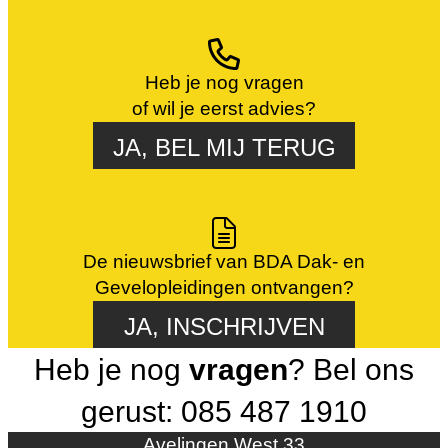
Heb je nog vragen
of wil je eerst advies?
JA, BEL MIJ TERUG
De nieuwsbrief van BDA Dak- en
Gevelopleidingen ontvangen?
JA, INSCHRIJVEN
Heb je nog
vragen
? Bel ons
gerust: 085 487 1910
Avelingen West 33