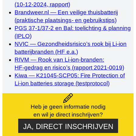
(10‑12‑2024, rapport)
Brandweer.nl — Een veilige thuisbatterij
(praktische plaatsings- en gebruikstips)
PGS 37‑1/37‑2 en Bal: toelichting & planning
(IPLO)
NVIC — Gezondheidsrisico’s rook bij Li‑ion
batterijbranden (HF e.a.)
RIVM — Rook van Li‑ion‑branden:
HF‑gedrag en risico’s (rapport 2021‑0019)
Kiwa — K21045‑SCP05: Fire Protection of
Li‑ion batteries storage (testprotocol)
Heb je geen informatie nodig
en wil je direct inschrijven?
JA, DIRECT INSCHRIJVEN