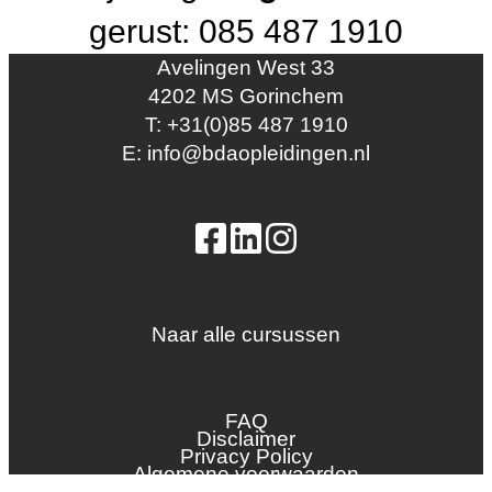
gerust: 085 487 1910
Avelingen West 33
4202 MS Gorinchem
T: +31(0)85 487 1910
E: info@bdaopleidingen.nl
Naar alle cursussen
Dak en gevel
InstallQ erkenning
FAQ
Zonne-energie
Disclaimer
Privacy Policy
Duurzaamheid
Algemene voorwaarden