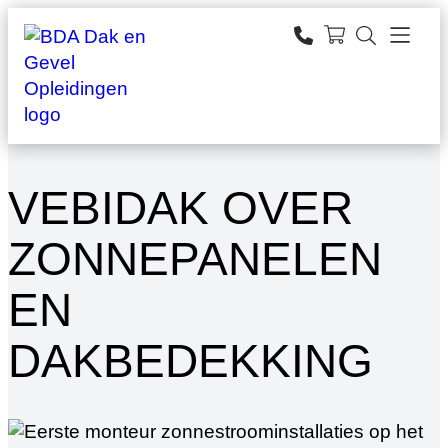
Ga
naar
zoeken
de
inhoud
VEBIDAK OVER
ZONNEPANELEN
EN
DAKBEDEKKING