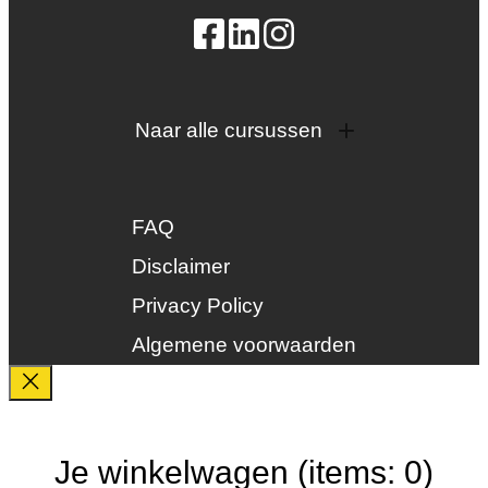
Naar alle cursussen
Dak en gevel
InstallQ erkenning
FAQ
Zonne-energie
Duurzaamheid
Disclaimer
Groenkeur
Privacy Policy
Veiligheid
Algemene voorwaarden
Je winkelwagen
(items: 0)