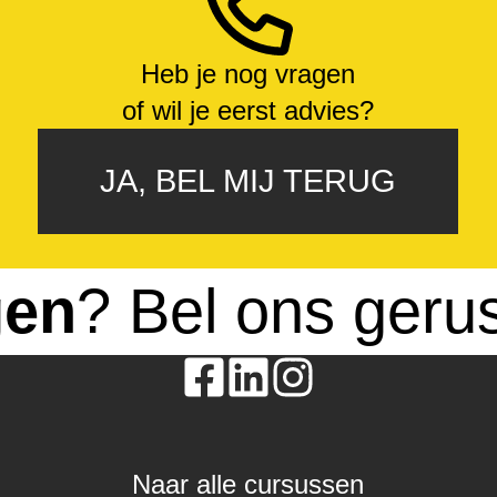
Heb je nog vragen
of wil je eerst advies?
JA, BEL MIJ TERUG
gen
? Bel ons geru
Naar alle cursussen