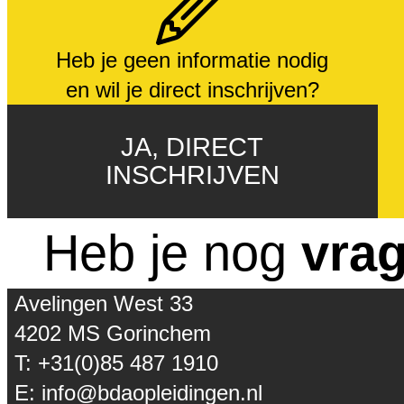
Heb je geen informatie nodig
en wil je direct inschrijven?
JA, DIRECT
INSCHRIJVEN
Heb je nog
vra
Avelingen West 33
4202 MS Gorinchem
T: +31(0)85 487 1910
E: info@bdaopleidingen.nl