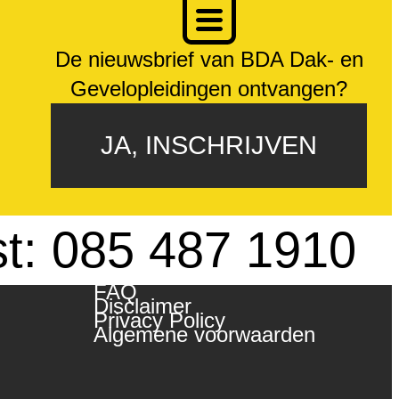
De nieuwsbrief van BDA Dak- en
Gevelopleidingen ontvangen?
JA, INSCHRIJVEN
st: 085 487 1910
FAQ
Disclaimer
Privacy Policy
Algemene voorwaarden