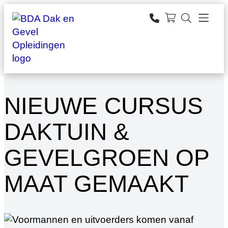
Ga
naar
zoeken
de
inhoud
NIEUWE CURSUS
DAKTUIN &
GEVELGROEN OP
MAAT GEMAAKT