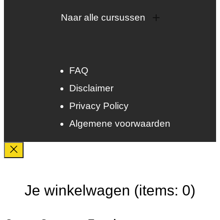
Naar alle cursussen
Dak en gevel
InstallQ erkenning
Zonne-energie
FAQ
Duurzaamheid
Disclaimer
Groenkeur
Veiligheid
Privacy Policy
Algemene voorwaarden
Je winkelwagen
(items: 0)