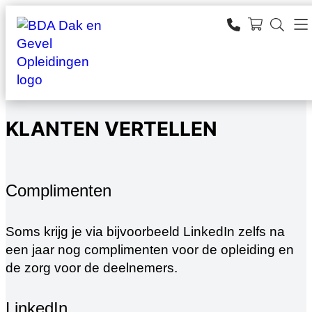
Ga
naar
SEARCH
de
zoeken
inhoud
KLANTEN VERTELLEN
Complimenten
Soms krijg je via bijvoorbeeld LinkedIn zelfs na
een jaar nog complimenten voor de opleiding en
de zorg voor de deelnemers.
LinkedIn