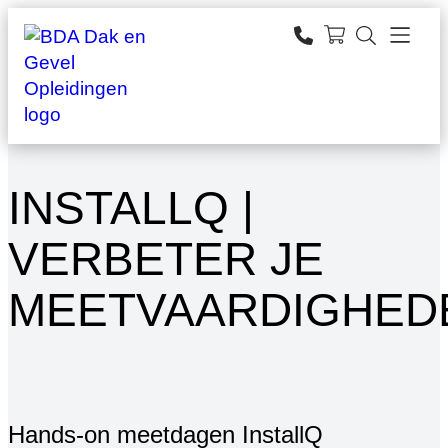
Ga
naar
zoeken
de
inhoud
INSTALLQ |
VERBETER JE
MEETVAARDIGHED
Hands-on meetdagen InstallQ