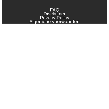
Dak en gevel
InstallQ erkenning
FAQ
Zonne-energie
Disclaimer
Privacy Policy
Duurzaamheid
Algemene voorwaarden
Groenkeur
Veiligheid