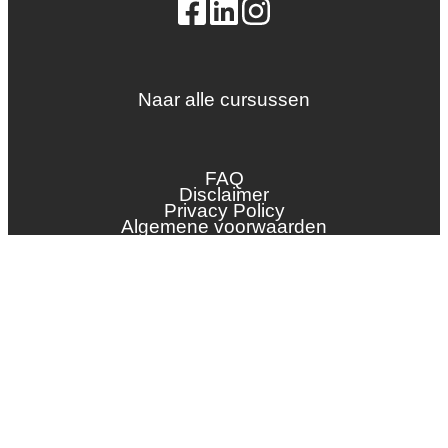
Naar alle cursussen
Dak en gevel
InstallQ erkenning
FAQ
Zonne-energie
Disclaimer
Privacy Policy
Duurzaamheid
Algemene voorwaarden
Groenkeur
Veiligheid