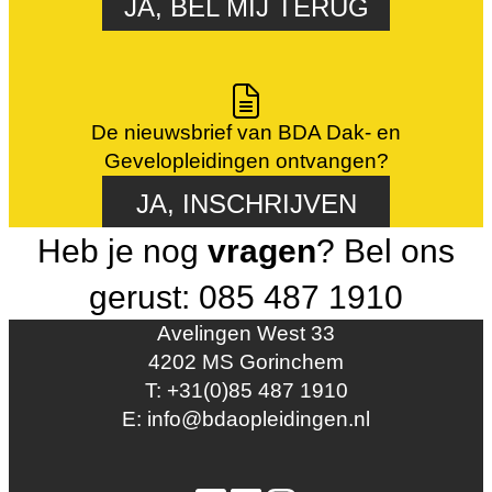
JA, BEL MIJ TERUG
De nieuwsbrief van BDA Dak- en
Gevelopleidingen ontvangen?
JA, INSCHRIJVEN
Heb je nog
vragen
? Bel ons
gerust: 085 487 1910
Avelingen West 33
4202 MS Gorinchem
T: +31(0)85 487 1910
E: info@bdaopleidingen.nl