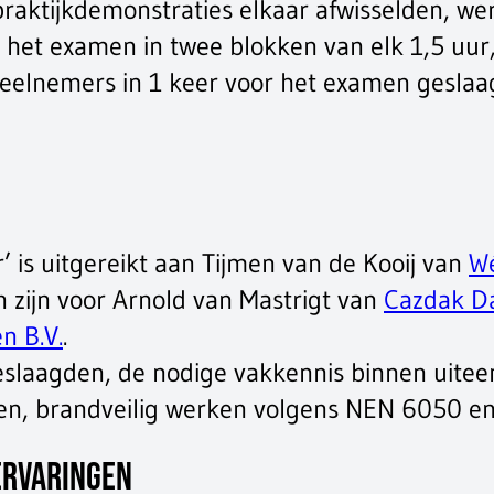
praktijkdemonstraties elkaar afwisselden, w
e het examen in twee blokken van elk 1,5 uur
 deelnemers in 1 keer voor het examen geslaa
 is uitgereikt aan Tijmen van de Kooij van
Wé
n zijn voor Arnold van Mastrigt van
Cazdak D
n B.V.
.
geslaagden, de nodige vakkennis binnen uit
n, brandveilig werken volgens NEN 6050 e
ervaringen