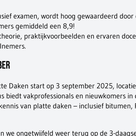
usief examen, wordt hoog gewaardeerd door 
emers gemiddeld een 8,9!
 theorie, praktijkvoorbeelden en ervaren d
lnemers.
ber
te Daken start op 3 september 2025, locati
us biedt vakprofessionals en nieuwkomers in
kennis van platte daken – inclusief bitumen,
en we ongetwijfeld weer terug op de 3-daagse