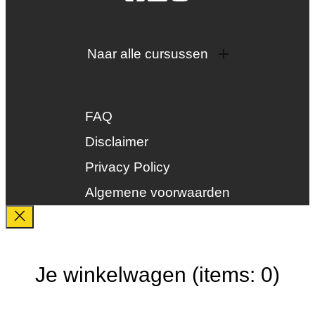
Naar alle cursussen
Dak en gevel
InstallQ erkenning
FAQ
Zonne-energie
Duurzaamheid
Disclaimer
Groenkeur
Privacy Policy
Veiligheid
Algemene voorwaarden
Je winkelwagen
(items: 0)