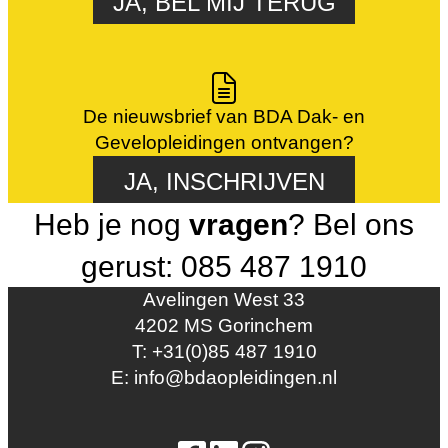
JA, BEL MIJ TERUG
De nieuwsbrief van BDA Dak- en
Gevelopleidingen ontvangen?
JA, INSCHRIJVEN
Heb je nog
vragen
? Bel ons
gerust: 085 487 1910
Avelingen West 33
4202 MS Gorinchem
T: +31(0)85 487 1910
E: info@bdaopleidingen.nl