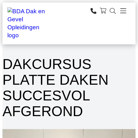
Ga
naar
zoeken
de
inhoud
DAKCURSUS
PLATTE DAKEN
SUCCESVOL
AFGEROND