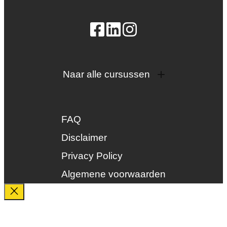
Naar alle cursussen
Dak en gevel
InstallQ erkenning
FAQ
Zonne-energie
Duurzaamheid
Disclaimer
Groenkeur
Privacy Policy
Veiligheid
Algemene voorwaarden