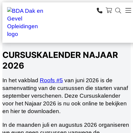
Ga
naar
SEARCH
de
zoeken
inhoud
CURSUSKALENDER NAJAAR
2026
In het vakblad
Roofs #5
van juni 2026 is de
samenvatting van de cursussen die starten vanaf
september verschenen. Deze Cursuskalender
voor het Najaar 2026 is nu ook online te bekijken
en hier te downloaden.
In de maanden juli en augustus 2026 organiseren
we even geen cursussen vanwege de