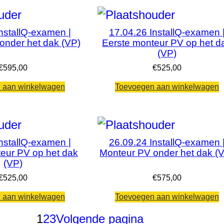
nstallQ-examen |
17.04.26 InstallQ-examen 
onder het dak (VP)
Eerste monteur PV op het d
(VP)
€
595,00
€
525,00
 aan winkelwagen
Toevoegen aan winkelwagen
nstallQ-examen |
26.09.24 InstallQ-examen 
eur PV op het dak
Monteur PV onder het dak (
(VP)
€
525,00
€
575,00
 aan winkelwagen
Toevoegen aan winkelwagen
1
2
3
Volgende pagina