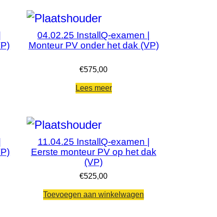
|
04.02.25 InstallQ-examen |
VP)
Monteur PV onder het dak (VP)
€
575,00
Lees meer
|
11.04.25 InstallQ-examen |
VP)
Eerste monteur PV op het dak
(VP)
€
525,00
Toevoegen aan winkelwagen