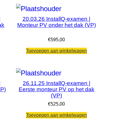
|
20.03.26 InstallQ-examen |
ak
Monteur PV onder het dak (VP)
€
595,00
Toevoegen aan winkelwagen
|
26.11.25 InstallQ-examen |
VP)
Eerste monteur PV op het dak
(VP)
€
525,00
Toevoegen aan winkelwagen