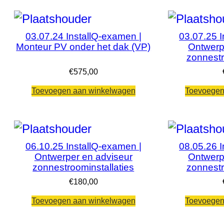
03.07.24 InstallQ-examen |
03.07.25 I
Monteur PV onder het dak (VP)
Ontwerp
zonnestr
€
575,00
Toevoegen aan winkelwagen
Toevoegen
06.10.25 InstallQ-examen |
08.05.26 I
Ontwerper en adviseur
Ontwerp
zonnestroominstallaties
zonnestr
€
180,00
Toevoegen aan winkelwagen
Toevoegen