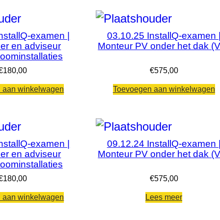
nstallQ-examen |
03.10.25 InstallQ-examen 
er en adviseur
Monteur PV onder het dak (
oominstallaties
€
180,00
€
575,00
 aan winkelwagen
Toevoegen aan winkelwagen
nstallQ-examen |
09.12.24 InstallQ-examen 
er en adviseur
Monteur PV onder het dak (
oominstallaties
€
180,00
€
575,00
 aan winkelwagen
Lees meer