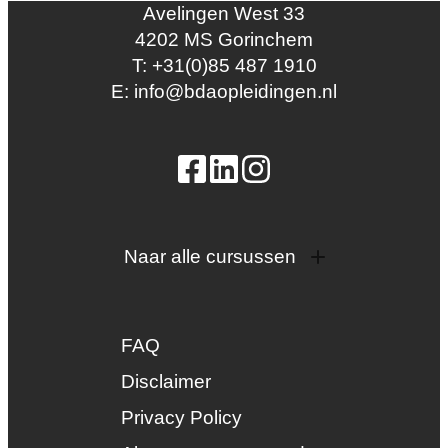
Avelingen West 33
4202 MS Gorinchem
T: +31(0)85 487 1910
E: info@bdaopleidingen.nl
Naar alle cursussen
Dak en gevel
InstallQ erkenning
FAQ
Zonne-energie
Duurzaamheid
Disclaimer
Groenkeur
Privacy Policy
Veiligheid