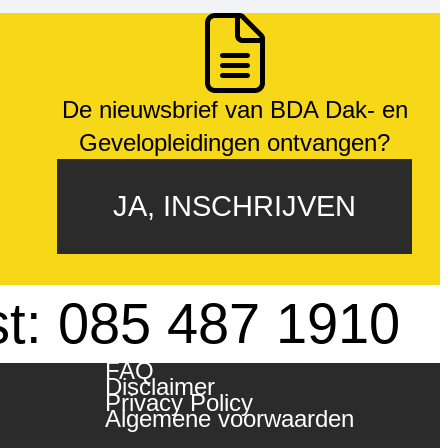
De nieuwsbrief van BDA Dak- en
Gevelopleidingen ontvangen?
JA, INSCHRIJVEN
st: 085 487 1910
FAQ
Disclaimer
Privacy Policy
Algemene voorwaarden