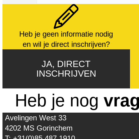
Heb je geen informatie nodig
en wil je direct inschrijven?
JA, DIRECT
INSCHRIJVEN
Heb je nog
vra
Avelingen West 33
4202 MS Gorinchem
T: +31(0)85 487 1910