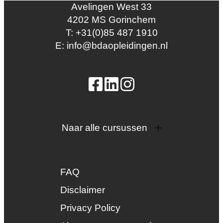
Avelingen West 33
4202 MS Gorinchem
T: +31(0)85 487 1910
E: info@bdaopleidingen.nl
Naar alle cursussen
Dak en gevel
InstallQ erkenning
FAQ
Zonne-energie
Duurzaamheid
Disclaimer
Groenkeur
Privacy Policy
Veiligheid