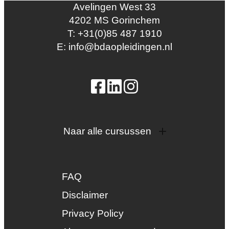
Avelingen West 33
4202 MS Gorinchem
T: +31(0)85 487 1910
E: info@bdaopleidingen.nl
Naar alle cursussen
Dak en gevel
InstallQ erkenning
FAQ
Zonne-energie
Duurzaamheid
Disclaimer
Groenkeur
Privacy Policy
Veiligheid