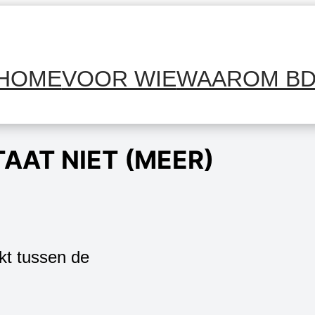
HOME
VOOR WIE
WAAROM B
TAAT NIET (MEER)
kt tussen de