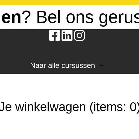
gen
? Bel ons geru
Naar alle cursussen
Dak en gevel
InstallQ erkenning
Zonne-energie
Je winkelwagen
(items: 0
Duurzaamheid
Groenkeur
Veiligheid