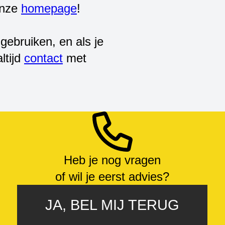
onze
homepage
!
gebruiken, en als je
ltijd
contact
met
Heb je nog vragen
of wil je eerst advies?
JA, BEL MIJ TERUG