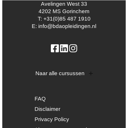
Avelingen West 33
4202 MS Gorinchem
T: +31(0)85 487 1910
E: info@bdaopleidingen.nl
Naar alle cursussen
Dak en gevel
InstallQ erkenning
FAQ
Zonne-energie
Duurzaamheid
Disclaimer
Groenkeur
Privacy Policy
Veiligheid