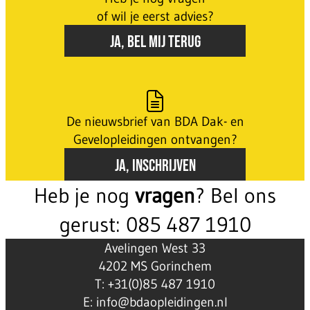
of wil je eerst advies?
JA, BEL MIJ TERUG
De nieuwsbrief van BDA Dak- en
Gevelopleidingen ontvangen?
JA, INSCHRIJVEN
Heb je nog
vragen
? Bel ons
gerust: 085 487 1910
Avelingen West 33
4202 MS Gorinchem
T: +31(0)85 487 1910
E: info@bdaopleidingen.nl