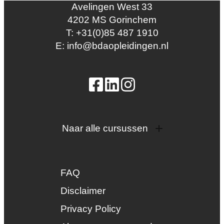
Avelingen West 33
4202 MS Gorinchem
T: +31(0)85 487 1910
E: info@bdaopleidingen.nl
Naar alle cursussen
Dak en gevel
InstallQ erkenning
FAQ
Zonne-energie
Duurzaamheid
Disclaimer
Groenkeur
Privacy Policy
Veiligheid