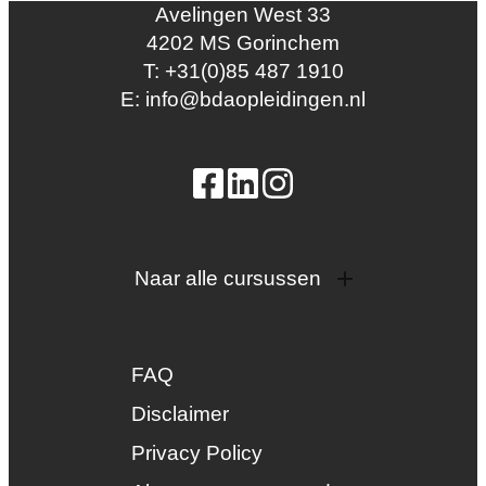
Avelingen West 33
4202 MS Gorinchem
T: +31(0)85 487 1910
E: info@bdaopleidingen.nl
Naar alle cursussen
Dak en gevel
InstallQ erkenning
FAQ
Zonne-energie
Duurzaamheid
Disclaimer
Groenkeur
Privacy Policy
Veiligheid