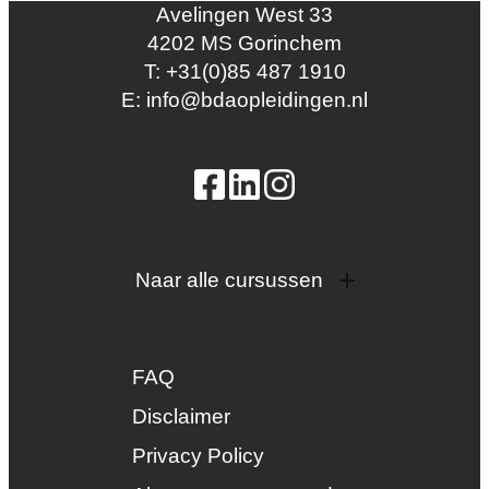
Avelingen West 33
4202 MS Gorinchem
T: +31(0)85 487 1910
E: info@bdaopleidingen.nl
Naar alle cursussen
Dak en gevel
InstallQ erkenning
FAQ
Zonne-energie
Duurzaamheid
Disclaimer
Groenkeur
Privacy Policy
Veiligheid