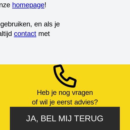
onze
homepage
!
gebruiken, en als je
ltijd
contact
met
Heb je nog vragen
of wil je eerst advies?
JA, BEL MIJ TERUG