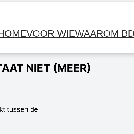
HOME
VOOR WIE
WAAROM B
TAAT NIET (MEER)
kt tussen de