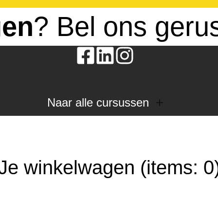
gen
? Bel ons geru
Naar alle cursussen
Dak en gevel
InstallQ erkenning
Zonne-energie
Je winkelwagen
(items: 0
Duurzaamheid
Groenkeur
Veiligheid