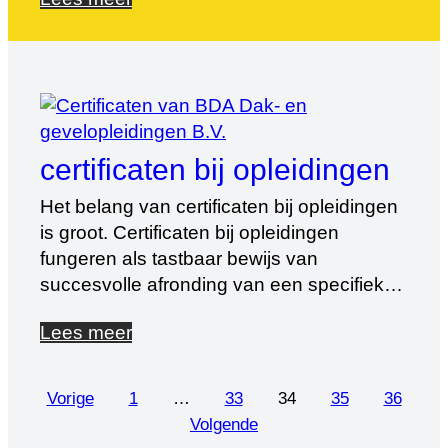
omgevingen. Een van de meest
veelbelovende innovaties is het concept
van groene daken. Groene cursussen Als
opleider heeft BDA Dak- en
Gevelopleidingen meerdere cursussen
daktuin en gevelgroen in het aanbod. […]
certificaten bij opleidingen
Het belang van certificaten bij opleidingen
is groot. Certificaten bij opleidingen
fungeren als tastbaar bewijs van
succesvolle afronding van een specifieke
training of cursus, waardoor deelnemers
Lees meer
hun verworven kennis en vaardigheden
kunnen aantonen. Wij zijn geaccrediteerd
voor de InstallQ erkenningsregeling. Zowel
Berichten
Vorige
1
…
33
34
35
36
voor de opleidingen áls voor de examens.
Volgende
paginering
Hetzelfde geldt voor Groenkeur. Officiële