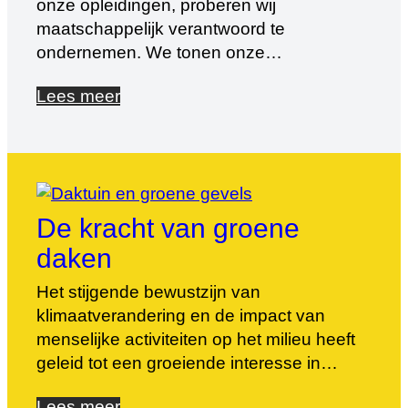
onze opleidingen, proberen wij
maatschappelijk verantwoord te
ondernemen. We tonen onze
betrokkenheid bijvoorbeeld door studenten
Lees meer
op te leiden in het kader van Energy for
Refugees. Maar ook door de sponsoring
van een bus voor de stichting Vakanties
Dit Koningskind. Daan de Mooij is naast
Manager Opleidingen al sinds jaar en […]
De kracht van groene
daken
Het stijgende bewustzijn van
klimaatverandering en de impact van
menselijke activiteiten op het milieu heeft
geleid tot een groeiende interesse in
groene oplossingen voor stedelijke
Lees meer