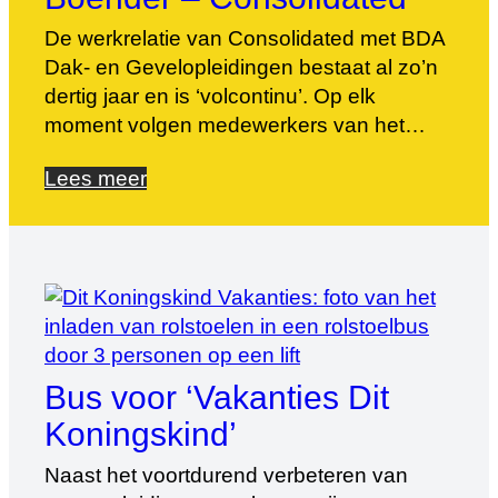
De werkrelatie van Consolidated met BDA
Dak- en Gevelopleidingen bestaat al zo’n
dertig jaar en is ‘volcontinu’. Op elk
moment volgen medewerkers van het
familiebedrijf uit Ridderkerk, wat inmiddels
Lees meer
landelijk opereert, opleidingen bij ons of op
locatie. Regiodirecteur zuidwest Nederland
van Consolidated, Norbert Boender, legt
uit waarom de samenwerking zo bestendig
is. Allround dak-specialist Consolidated
[…]
Bus voor ‘Vakanties Dit
Koningskind’
Naast het voortdurend verbeteren van