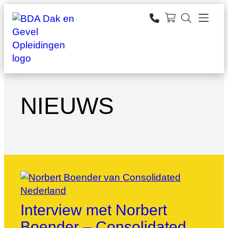
Ga
naar
zoeken
de
inhoud
NIEUWS
Interview met Norbert
Boender – Consolidated