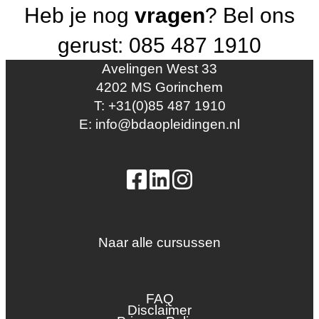
Heb je nog
vragen
? Bel ons
gerust: 085 487 1910
Avelingen West 33
4202 MS Gorinchem
T: +31(0)85 487 1910
E: info@bdaopleidingen.nl
Naar alle cursussen
Dak en gevel
InstallQ erkenning
FAQ
Zonne-energie
Disclaimer