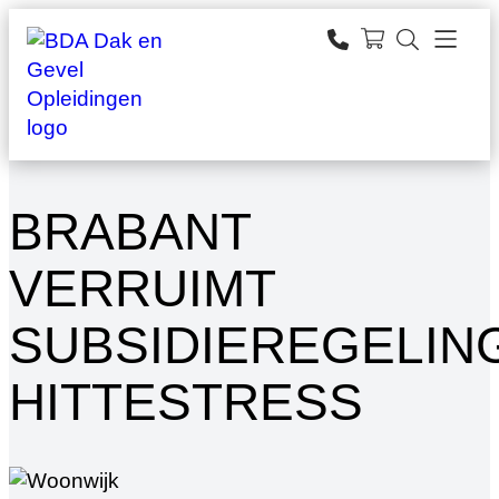
Ga
naar
zoeken
de
inhoud
BRABANT
VERRUIMT
SUBSIDIEREGELIN
HITTESTRESS