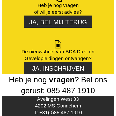
Heb je nog vragen
of wil je eerst advies?
JA, BEL MIJ TERUG
De nieuwsbrief van BDA Dak- en
Gevelopleidingen ontvangen?
JA, INSCHRIJVEN
Heb je nog
vragen
? Bel ons
gerust: 085 487 1910
Avelingen West 33
4202 MS Gorinchem
T: +31(0)85 487 1910