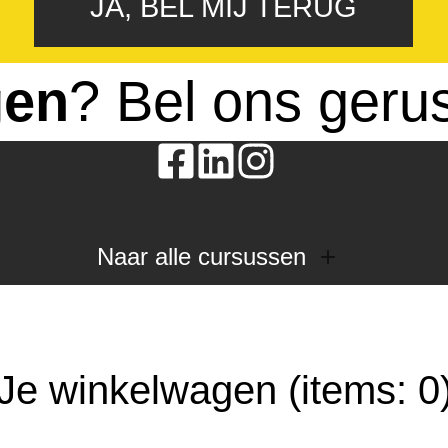
JA, BEL MIJ TERUG
gen
? Bel ons geru
Naar alle cursussen
Dak en gevel
InstallQ erkenning
Zonne-energie
Je winkelwagen
(items: 0
Duurzaamheid
Groenkeur