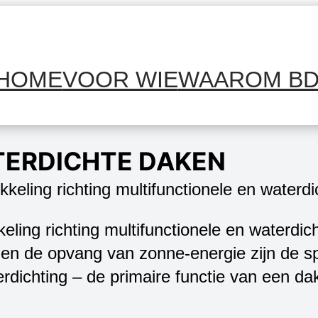
HOME
VOOR WIE
WAAROM B
TERDICHTE DAKEN
keling richting multifunctionele en waterd
k en de opvang van zonne-energie zijn de s
terdichting – de primaire functie van een d