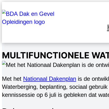
Ga
naar
de
inhoud
MULTIFUNCTIONELE WA
Met het
Nationaal Dakenplan
is de ontwik
Waterberging, beplanting, sociaal gebrui
kennissessie op 6 juli is gebleken dat wa