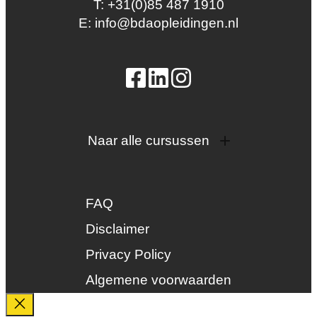
T: +31(0)85 487 1910
E: info@bdaopleidingen.nl
Naar alle cursussen
Dak en gevel
InstallQ erkenning
FAQ
Zonne-energie
Duurzaamheid
Disclaimer
Groenkeur
Privacy Policy
Veiligheid
Algemene voorwaarden