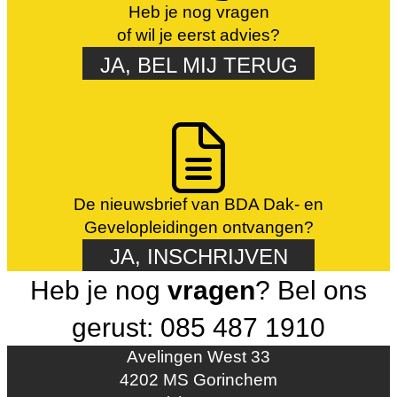
Heb je nog vragen
of wil je eerst advies?
JA, BEL MIJ TERUG
De nieuwsbrief van BDA Dak- en
Gevelopleidingen ontvangen?
JA, INSCHRIJVEN
Heb je nog
vragen
? Bel ons
gerust: 085 487 1910
Avelingen West 33
4202 MS Gorinchem