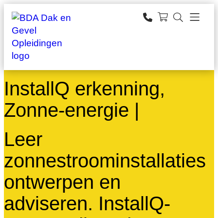
Ga
naar
zoeken
de
inhoud
InstallQ erkenning,
Zonne-energie |
Leer
zonnestroominstallaties
ontwerpen en
adviseren. InstallQ-