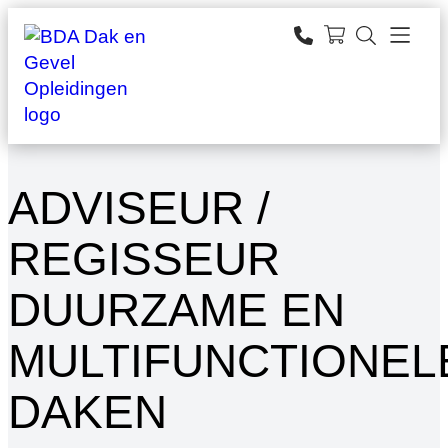
Ga
naar
zoeken
de
inhoud
ADVISEUR /
REGISSEUR
DUURZAME EN
MULTIFUNCTIONEL
DAKEN